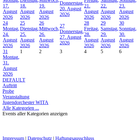
Montag,
Dienstag,
Mittwoch,
Freitag,
Samstag,
Sonntag,
Donnerstag,
17.
18.
19.
21.
22.
23.
20. August
August
August
August
August
August
August
2026
2026
2026
2026
2026
2026
2026
24
25
26
28
29
30
27
Montag,
Dienstag,
Mittwoch,
Freitag,
Samstag,
Sonntag,
Donnerstag,
24.
25.
26.
28.
29.
30.
27. August
August
August
August
August
August
August
2026
2026
2026
2026
2026
2026
2026
31
1
2
3
4
5
6
Montag,
31.
August
2026
DEFAULT
Auftritt
Probe
Veranstaltung
Jugendorchester WITA
Alle Kategorien ...
Events aller Kategorien anzeigen
Impressum
|
Datenschutz
|
Haftungsausschluss