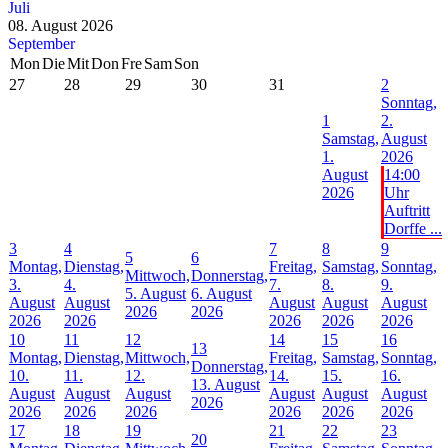
Juli
08. August 2026
September
Mon
Die
Mit
Don
Fre
Sam
Son
27
28
29
30
31
2
Sonntag,
1
2.
Samstag,
August
1.
2026
August
14:00
2026
Uhr
Auftritt
Dorffe ...
3
4
7
8
9
5
6
Montag,
Dienstag,
Freitag,
Samstag,
Sonntag,
Mittwoch,
Donnerstag,
3.
4.
7.
8.
9.
5. August
6. August
August
August
August
August
August
2026
2026
2026
2026
2026
2026
2026
10
11
12
14
15
16
13
Montag,
Dienstag,
Mittwoch,
Freitag,
Samstag,
Sonntag,
Donnerstag,
10.
11.
12.
14.
15.
16.
13. August
August
August
August
August
August
August
2026
2026
2026
2026
2026
2026
2026
17
18
19
21
22
23
20