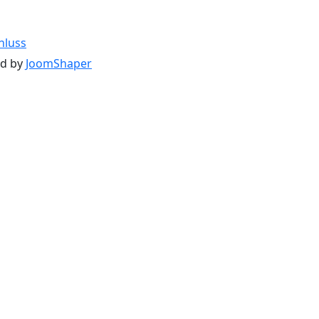
hluss
ed by
JoomShaper