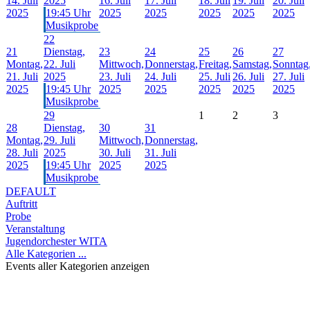
14. Juli
2025
16. Juli
17. Juli
18. Juli
19. Juli
20. Juli
2025
19:45 Uhr
2025
2025
2025
2025
2025
Musikprobe
22
21
Dienstag,
23
24
25
26
27
Montag,
22. Juli
Mittwoch,
Donnerstag,
Freitag,
Samstag,
Sonntag
21. Juli
2025
23. Juli
24. Juli
25. Juli
26. Juli
27. Juli
2025
19:45 Uhr
2025
2025
2025
2025
2025
Musikprobe
29
1
2
3
28
Dienstag,
30
31
Montag,
29. Juli
Mittwoch,
Donnerstag,
28. Juli
2025
30. Juli
31. Juli
2025
19:45 Uhr
2025
2025
Musikprobe
DEFAULT
Auftritt
Probe
Veranstaltung
Jugendorchester WITA
Alle Kategorien ...
Events aller Kategorien anzeigen