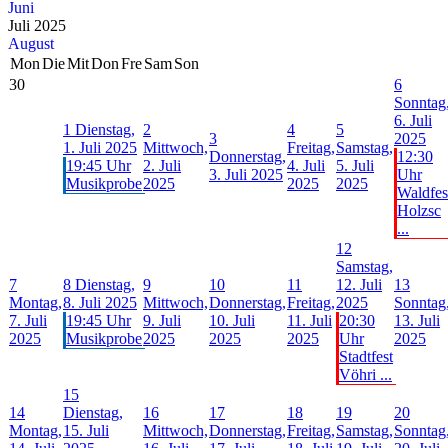
Juni
Juli 2025
August
Mon
Die
Mit
Don
Fre
Sam
Son
30
6
Sonntag
6. Juli
1
Dienstag,
2
4
5
3
2025
1. Juli 2025
Mittwoch,
Freitag,
Samstag,
Donnerstag,
12:30
19:45 Uhr
2. Juli
4. Juli
5. Juli
3. Juli 2025
Uhr
Musikprobe
2025
2025
2025
Waldfes
Holzsc
...
12
Samstag,
7
8
Dienstag,
9
10
11
12. Juli
13
Montag,
8. Juli 2025
Mittwoch,
Donnerstag,
Freitag,
2025
Sonntag
7. Juli
19:45 Uhr
9. Juli
10. Juli
11. Juli
20:30
13. Juli
2025
Musikprobe
2025
2025
2025
Uhr
2025
Stadtfest
Vöhri ...
15
14
Dienstag,
16
17
18
19
20
Montag,
15. Juli
Mittwoch,
Donnerstag,
Freitag,
Samstag,
Sonntag